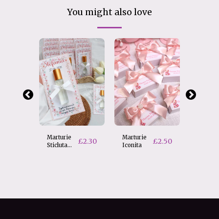
You might also love
Marturie
Marturie
Lumana
£
1.9
£
2.30
£
2.50
zata
Sticluta
Iconita
persona
Mir