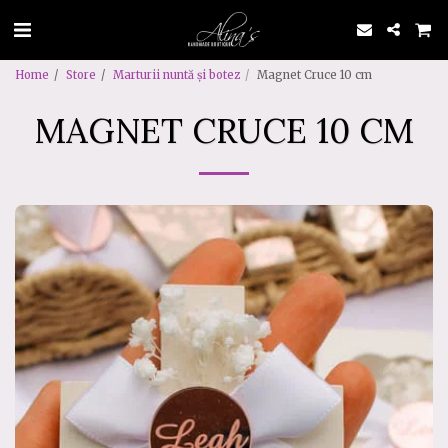
Home
Store
Marturii nuntă și botez
Magnet Cruce 10 cm
MAGNET CRUCE 10 CM