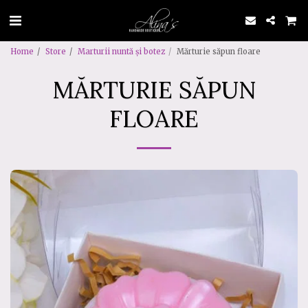
Home
Store
Marturii nuntă și botez
Mărturie săpun floare
MĂRTURIE SĂPUN
FLOARE