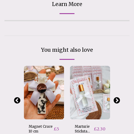
Learn More
You might also love
Magnet Cruce
Marturie
Marturi
£
5
£
2.30
10 cm
Sticluta
Iconita