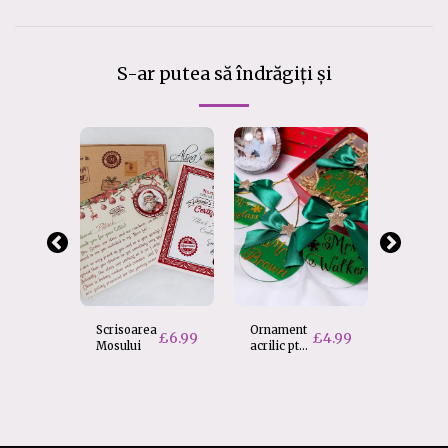
S-ar putea să îndrăgiți și
Scrisoarea
Ornament
Glob 3D
£
6.99
£
4.99
Mosului
acrilic pt
brad
£
8.50