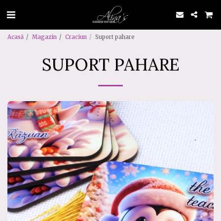
Acasă
Magazin
Craciun
Suport pahare
SUPORT PAHARE