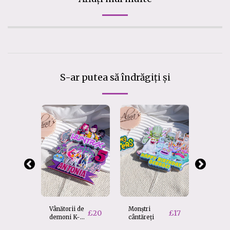
S-ar putea să îndrăgiți și
Vânătorii de
Monștri
Decor p
£
20
£
17
demoni K-
cântăreți
tort Pe
Pop
Pig