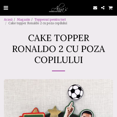
Acasă
Magazin
Topperuri pentru tort
Cake topper Ronaldo 2 cu poza copilului
CAKE TOPPER
RONALDO 2 CU POZA
COPILULUI