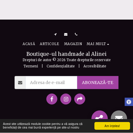
tru
£
17
a
ACASĂ
ARTICOLE
MAGAZIN
MAI MULT
Boutique-ul handmade al Alinei
Drepturi de autor © 2026 Toate drepturile rezervate
Termeni
|
Confidențialitate
|
Accesibilitate
ABONEAZĂ-TE
Acest site utilizează module cookie pentru a vă asigura că
Am înţeles!
beneficiați de cea mai bună experiență pe site-ul nostru