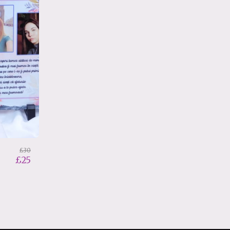
£
30
£
25