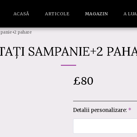
ACASĂ
ARTICOLE
MAGAZIN
A LU
mpanie+2 pahare
TAȚI SAMPANIE+2 PAH
£
80
Detalii personalizare:
*