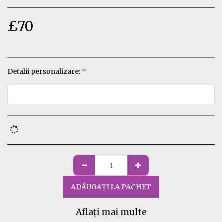
£
70
Detalii personalizare:
*
ADĂUGAȚI LA PACHET
Aflați mai multe