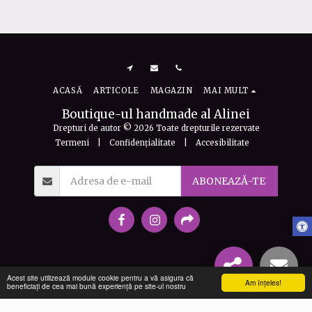
ACASĂ
ARTICOLE
MAGAZIN
MAI MULT
Boutique-ul handmade al Alinei
Drepturi de autor © 2026 Toate drepturile rezervate
Termeni
|
Confidențialitate
|
Accesibilitate
ABONEAZĂ-TE
Acest site utilizează module cookie pentru a vă asigura că
Am înţeles!
beneficiați de cea mai bună experiență pe site-ul nostru