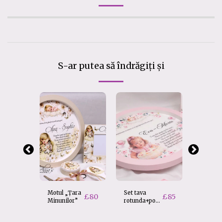
S-ar putea să îndrăgiți și
Motul „Țara
Set tava
Set tav
£
80
£
85
Minunilor”
rotunda+poza
rotunda
personalizata
Baiat
£
80