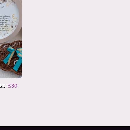
iat
£
80