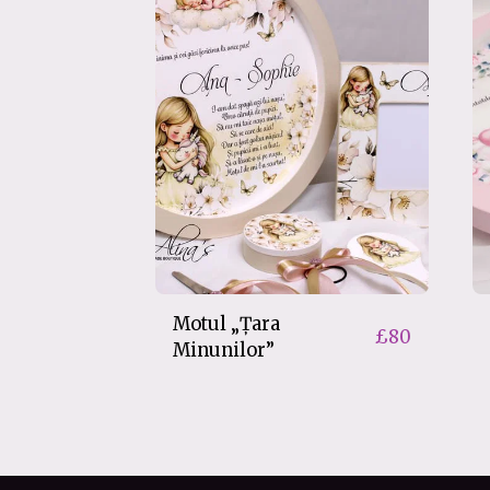
Motul „Țara
£
80
Minunilor”