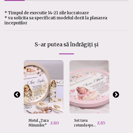
* Timpul de executie 14-21 zile lucratoare
* va solicita sa specificati modelul dorit la plasarea
inceputilor
S-ar putea să îndrăgiți și
Motul „Țara
Set tava
Set tav
£
80
£
85
Minunilor”
rotunda+poza
rotunda
personalizata
Baiat