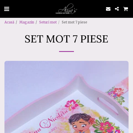
Acasă
Magazin
Seturi mot
Set mot 7 piese
SET MOT 7 PIESE