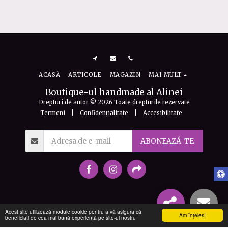
£
80
ACASĂ
ARTICOLE
MAGAZIN
MAI MULT
Boutique-ul handmade al Alinei
Drepturi de autor © 2026 Toate drepturile rezervate
Termeni
|
Confidențialitate
|
Accesibilitate
ABONEAZĂ-TE
Acest site utilizează module cookie pentru a vă asigura că
Am înţeles!
beneficiați de cea mai bună experiență pe site-ul nostru