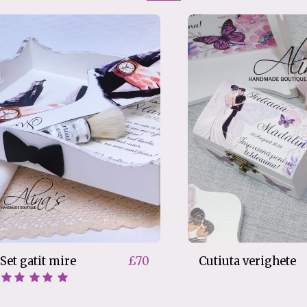
Set gatit mire
Cutiuta verighete
£
70