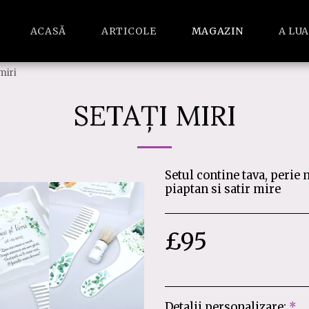
ACASĂ
ARTICOLE
MAGAZIN
A LU
miri
SETAȚI MIRI
Setul contine tava, perie
piaptan si satir mire
£
95
Detalii personalizare:
*