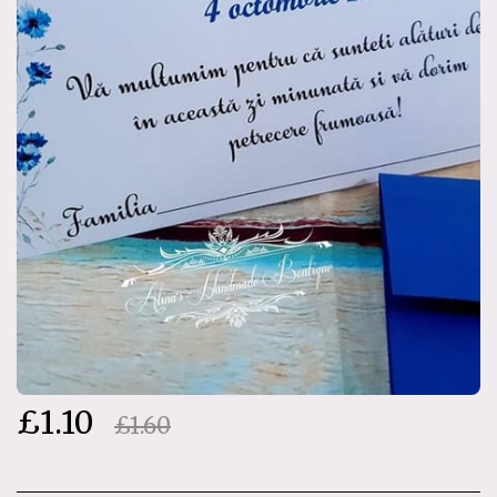
£
1.10
£
1.60