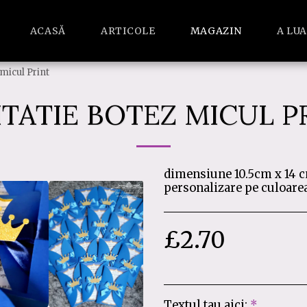
ACASĂ
ARTICOLE
MAGAZIN
A LU
 micul Print
ITATIE BOTEZ MICUL P
dimensiune 10.5cm x 14 cm
personalizare pe culoarea 
£
2.70
Textul tau aici:
*