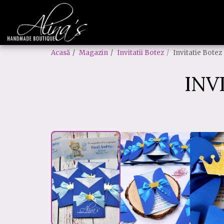
Acasă
Magazin
Invitatii Botez
Invitatie Botez
INV