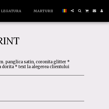
A LEGATURA
MARTURII
RINT
. panglica satin, coronita glitter *
dorita * text la alegerea clientului