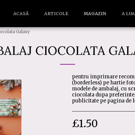
ACASĂ
ARTICOLE
MAGAZIN
A LU
iocolata Galaxy
ALAJ CIOCOLATA GA
pentru imprimare recoma
(borderless) pe hartie fot
modele de ambalaj, cu scr
ciocolata dupa preferinte.
publicitate pe pagina de 
£
1.50